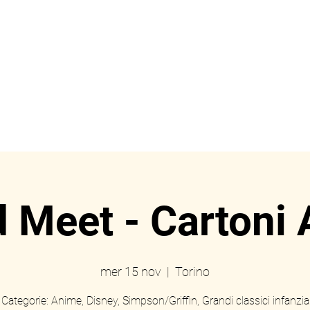
ome
Prenotazioni
Eve
d Meet - Cartoni 
mer 15 nov
  |  
Torino
Categorie: Anime, Disney, Simpson/Griffin, Grandi classici infanzia