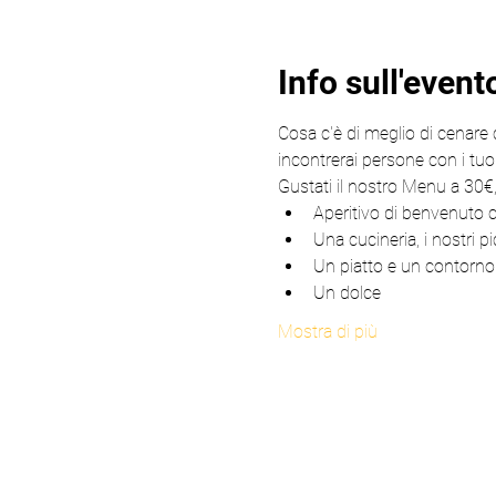
Info sull'event
Cosa c'è di meglio di cenare 
incontrerai persone con i tuoi
Gustati il nostro Menu a 30
Aperitivo di benvenuto 
Una cucineria, i nostri pi
Un piatto e un contorno
Un dolce
Mostra di più