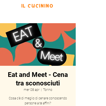
IL CUCININO
Prenota
Eventi
Menu
Scrivi
Eat and Meet - Cena
tra sconosciuti
mer 08 apr
  |  
Torino
Cosa c'è di meglio di cenare conoscendo
persone a te affini?