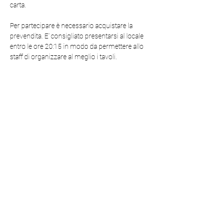
carta.
Per partecipare è necessario acquistare la 
prevendita. E' consigliato presentarsi al locale 
entro le ore 20:15 in modo da permettere allo 
staff di organizzare al meglio i tavoli.
Durante la cena si terranno giochi e sfide tra i 
partecipanti con l'obiettivo di favorire la 
convivialità e la conoscenze tra le persone!  
* Sono sempre disponibili opzioni vegetariane 
e senza glutine.
Condividi questo evento