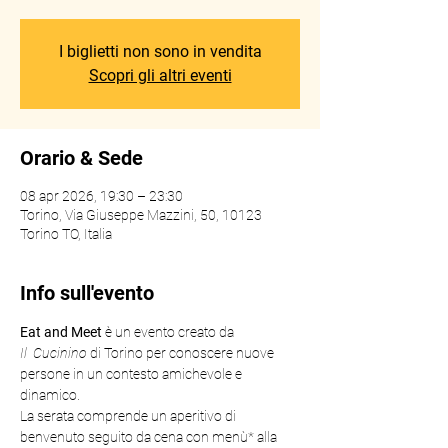
I biglietti non sono in vendita
Scopri gli altri eventi
Orario & Sede
08 apr 2026, 19:30 – 23:30
Torino, Via Giuseppe Mazzini, 50, 10123
Torino TO, Italia
Info sull'evento
Eat
and
Meet
 è un evento creato da 
Il
 Cucinino
 di Torino per conoscere nuove 
persone in un contesto amichevole e 
dinamico. 
La serata comprende un aperitivo di 
benvenuto seguito da cena con menù* alla 