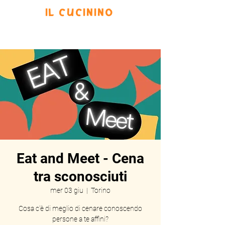
IL CUCININO
Prenota
Eventi
Menu
Scrivi
Eat and Meet - Cena
tra sconosciuti
mer 03 giu
  |  
Torino
Cosa c'è di meglio di cenare conoscendo
persone a te affini?