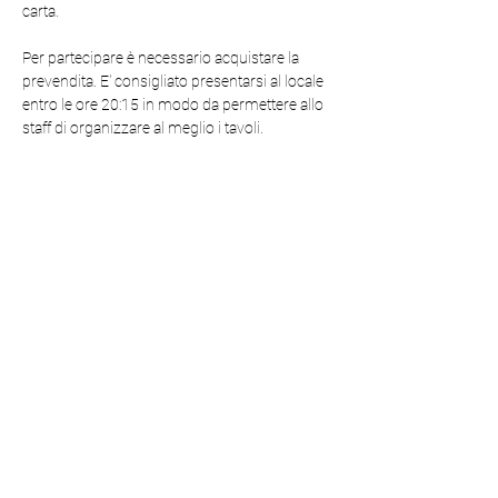
carta.
Per partecipare è necessario acquistare la 
prevendita. E' consigliato presentarsi al locale 
entro le ore 20:15 in modo da permettere allo 
staff di organizzare al meglio i tavoli.
Durante la cena si terranno giochi e sfide tra i 
partecipanti con l'obiettivo di favorire la 
convivialità e la conoscenze tra le persone!  
* Sono sempre disponibili opzioni vegetariane 
e senza glutine.
Condividi questo evento