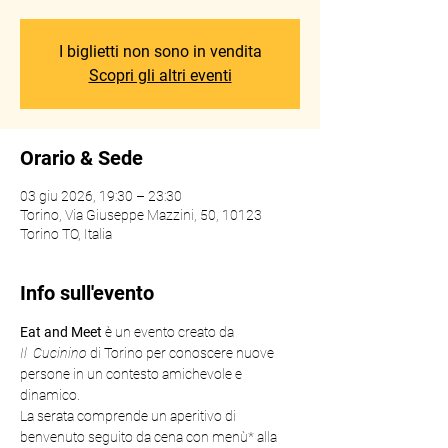
I biglietti non sono in vendita
Scopri gli altri eventi
Orario & Sede
03 giu 2026, 19:30 – 23:30
Torino, Via Giuseppe Mazzini, 50, 10123
Torino TO, Italia
Info sull'evento
Eat
and
Meet
 è un evento creato da 
Il
 Cucinino
 di Torino per conoscere nuove 
persone in un contesto amichevole e 
dinamico. 
La serata comprende un aperitivo di 
benvenuto seguito da cena con menù* alla 