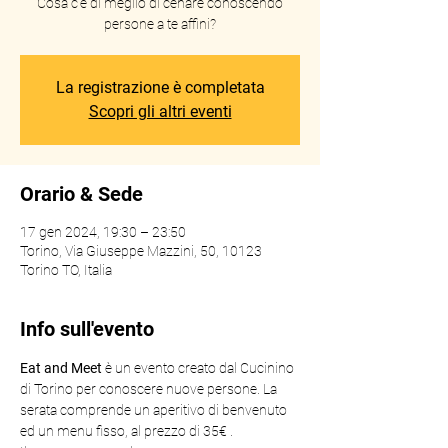
Cosa c'è di meglio di cenare conoscendo
persone a te affini?
La registrazione è completata
Scopri gli altri eventi
Orario & Sede
17 gen 2024, 19:30 – 23:50
Torino, Via Giuseppe Mazzini, 50, 10123
Torino TO, Italia
Info sull'evento
Eat and Meet 
è un evento creato dal Cucinino 
di Torino per conoscere nuove persone. La 
serata comprende un aperitivo di benvenuto 
ed un menu fisso, al prezzo di 35€ .