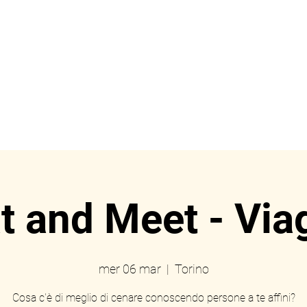
ome
Prenotazioni
Eve
t and Meet - Via
mer 06 mar
  |  
Torino
Cosa c'è di meglio di cenare conoscendo persone a te affini?