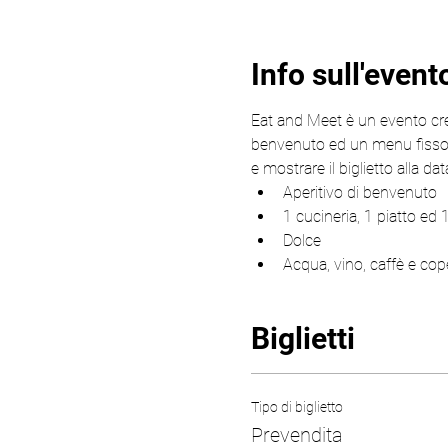
Info sull'event
Eat and Meet è un evento cre
benvenuto ed un menu fisso, a
e mostrare il biglietto alla d
Aperitivo di benvenuto
1 cucineria, 1 piatto ed 
Dolce
Acqua, vino, caffè e cope
Biglietti
Tipo di biglietto
Prevendita