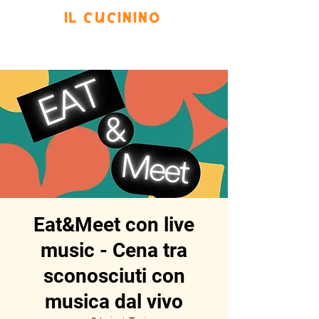
IL CUCININO
Prenota
Eventi
Menu
Scrivi
Eat&Meet con live
music - Cena tra
sconosciuti con
musica dal vivo