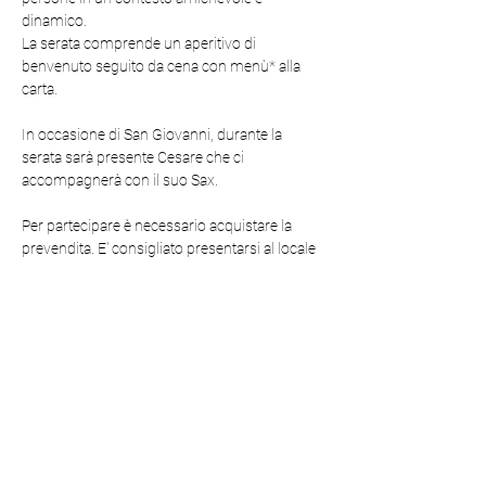
dinamico. 
La serata comprende un aperitivo di 
benvenuto seguito da cena con menù* alla 
carta.
In occasione di San Giovanni, durante la 
serata sarà presente Cesare che ci 
accompagnerà con il suo Sax.
Per partecipare è necessario acquistare la 
prevendita. E' consigliato presentarsi al locale 
entro le ore 20:15 in modo da permettere allo 
staff di organizzare al meglio i tavoli.
Durante la cena si terranno giochi e sfide tra i 
partecipanti con l'obiettivo di favorire la 
convivialità e la conoscenze tra le persone!  
* Sono sempre disponibili opzioni vegetariane 
e senza glutine.