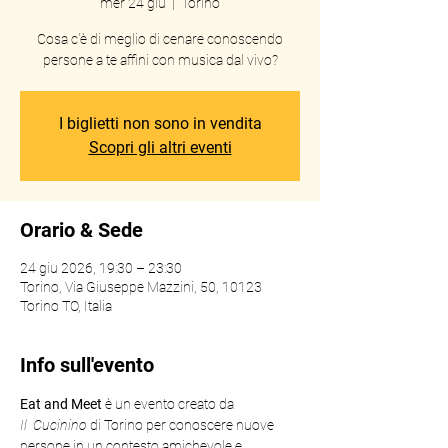
mer 24 giu
  |  
Torino
Cosa c'è di meglio di cenare conoscendo
persone a te affini con musica dal vivo?
I biglietti non sono in vendita
Scopri gli altri eventi
Orario & Sede
24 giu 2026, 19:30 – 23:30
Torino, Via Giuseppe Mazzini, 50, 10123
Torino TO, Italia
Info sull'evento
Eat
and
Meet
 è un evento creato da 
Il
 Cucinino
 di Torino per conoscere nuove 
persone in un contesto amichevole e 