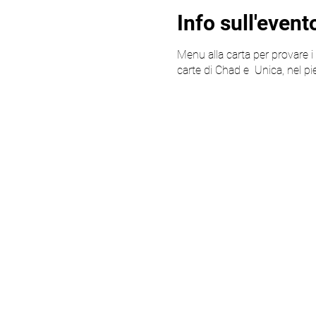
Info sull'event
Menu alla carta per provare i p
carte di Chad e Unica, nel pi