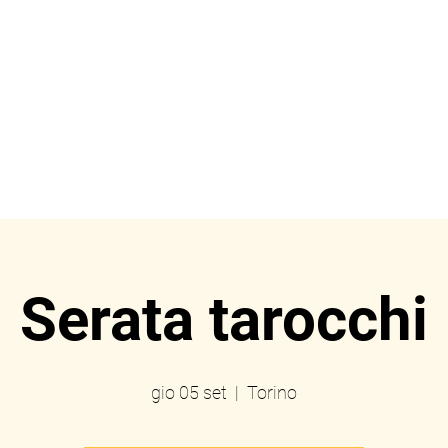
ome
Prenotazioni
Eve
Serata tarocchi
gio 05 set
  |  
Torino