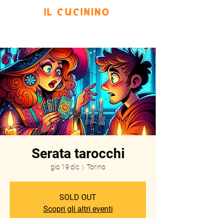
IL CUCININO
Prenota
Eventi
Menu
Scrivi
Serata tarocchi
gio 19 dic
  |  
Torino
SOLD OUT
Scopri gli altri eventi