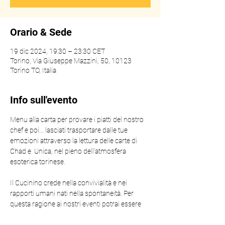
Orario & Sede
19 dic 2024, 19:30 – 23:30 CET
Torino, Via Giuseppe Mazzini, 50, 10123
Torino TO, Italia
Info sull'evento
Menu alla carta per provare i piatti del nostro 
chef e poi... lasciati trasportare dalle tue 
emozioni attraverso la lettura delle carte di 
Chad e  Unica, nel pieno dell'atmosfera 
esoterica torinese.
Il Cucinino crede nella convivialità e nei 
rapporti umani nati nella spontaneità. Per 
questa ragione ai nostri eventi potrai essere 
seduto al tavolo non con sconosciuti, ma con 