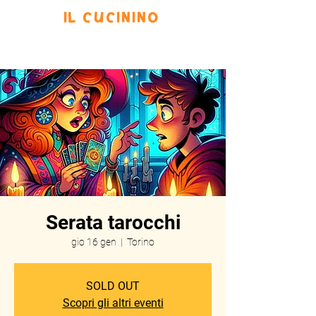
IL CUCININO
Prenota
Eventi
Menu
Scrivi
Serata tarocchi
gio 16 gen
  |  
Torino
SOLD OUT
Scopri gli altri eventi