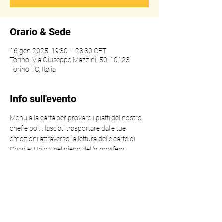
Orario & Sede
16 gen 2025, 19:30 – 23:30 CET
Torino, Via Giuseppe Mazzini, 50, 10123
Torino TO, Italia
Info sull'evento
Menu alla carta per provare i piatti del nostro 
chef e poi... lasciati trasportare dalle tue 
emozioni attraverso la lettura delle carte di 
Chad e  Unica, nel pieno dell'atmosfera 
esoterica torinese.
Condividi questo evento