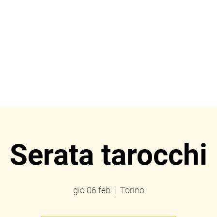
ome
Prenotazioni
Eve
Serata tarocchi
gio 06 feb
  |  
Torino