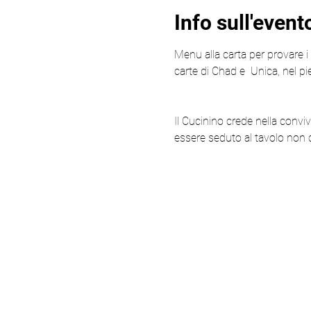
Info sull'event
Menu alla carta per provare i p
carte di Chad e  Unica, nel pi
Il Cucinino crede nella conviv
essere seduto al tavolo non c