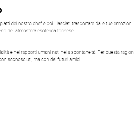
o
iatti del nostro chef e poi... lasciati trasportare dalle tue emozioni a
eno dell'atmosfera esoterica torinese.
ialità e nei rapporti umani nati nella spontaneità. Per questa ragione
on sconosciuti, ma con dei futuri amici.