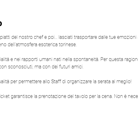
o
iatti del nostro chef e poi... lasciati trasportare dalle tue emozioni a
eno dell'atmosfera esoterica torinese.
ialità e nei rapporti umani nati nella spontaneità. Per questa ragione
on sconosciuti, ma con dei futuri amici.
lità per permettere allo Staff di organizzare la serata al meglio!
ticket garantisce la prenotazione del tavolo per la cena. Non è neces