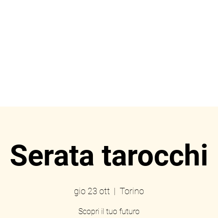
ome
Prenotazioni
Eve
Serata tarocchi
gio 23 ott
  |  
Torino
Scopri il tuo futuro