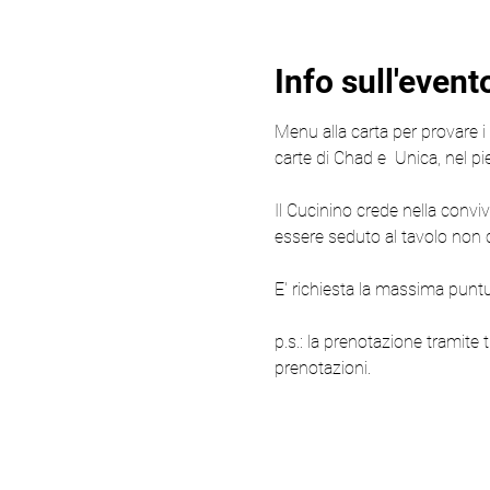
Info sull'event
Menu alla carta per provare i p
carte di Chad e  Unica, nel pi
Il Cucinino crede nella conviv
essere seduto al tavolo non c
E' richiesta la massima puntua
p.s.: la prenotazione tramite 
prenotazioni.