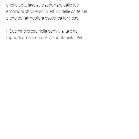
chef e poi... lasciati trasportare dalle tue 
emozioni attraverso la lettura delle carte nel 
pieno dell'atmosfera esoterica torinese.
Il Cucinino crede nella convivialità e nei 
rapporti umani nati nella spontaneità. Per 
questa ragione ai nostri eventi potrai essere 
seduto al tavolo non con sconosciuti, ma con 
dei futuri amici 🧡
p.s.: la prenotazione tramite ticket garantisce 
la prenotazione del tavolo per la cena. Non è 
necessario effettuare altre prenotazioni.
Condividi questo evento