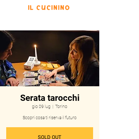
IL CUCININO
Prenota
Eventi
Menu
Scrivi
Serata tarocchi
gio 09 lug
  |  
Torino
Scopri cosa ti riserva il futuro
SOLD OUT