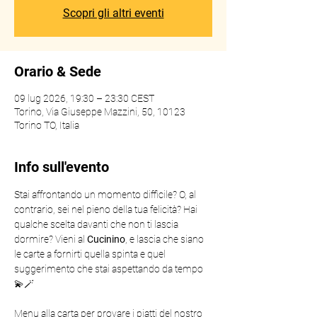
Scopri gli altri eventi
Orario & Sede
09 lug 2026, 19:30 – 23:30 CEST
Torino, Via Giuseppe Mazzini, 50, 10123
Torino TO, Italia
Info sull'evento
Stai affrontando un momento difficile? O, al 
contrario, sei nel pieno della tua felicità? Hai 
qualche scelta davanti che non ti lascia 
dormire? Vieni al 
Cucinino
, e lascia che siano 
le carte a fornirti quella spinta e quel 
suggerimento che stai aspettando da tempo 
💫🪄
Menu alla carta per provare i piatti del nostro 