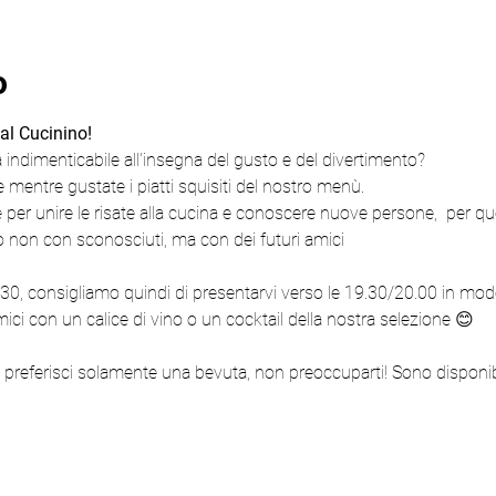
o
 al Cucinino!
a indimenticabile all'insegna del gusto e del divertimento?
e mentre gustate i piatti squisiti del nostro menù.
le per unire le risate alla cucina e conoscere nuove persone,  per qu
o non con sconosciuti, ma con dei futuri amici
1.30, consigliamo quindi di presentarvi verso le 19.30/20.00 in mo
ci con un calice di vino o un cocktail della nostra selezione 😊
 preferisci solamente una bevuta, non preoccuparti! Sono disponibi