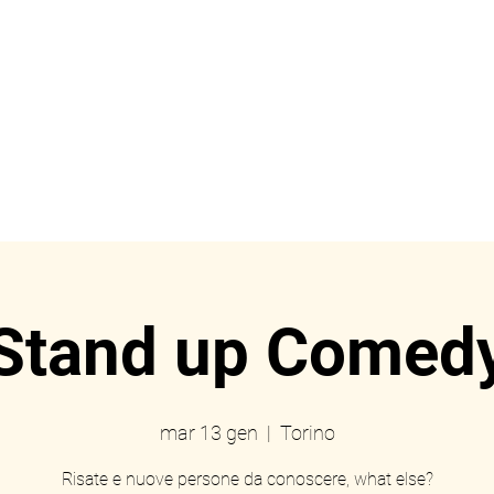
ome
Prenotazioni
Eve
Stand up Comed
mar 13 gen
  |  
Torino
Risate e nuove persone da conoscere, what else?