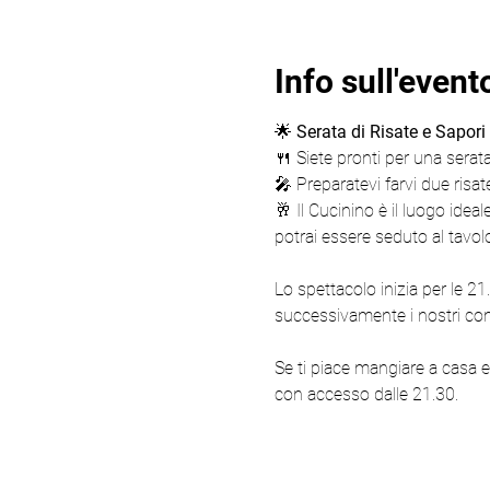
Info sull'event
🌟 
Serata di Risate e Sapori
🍴 Siete pronti per una serat
🎤 Preparatevi farvi due risat
🥂 Il Cucinino è il luogo idea
potrai essere seduto al tavol
Lo spettacolo inizia per le 2
successivamente i nostri comi
Se ti piace mangiare a casa e
con accesso dalle 21.30.