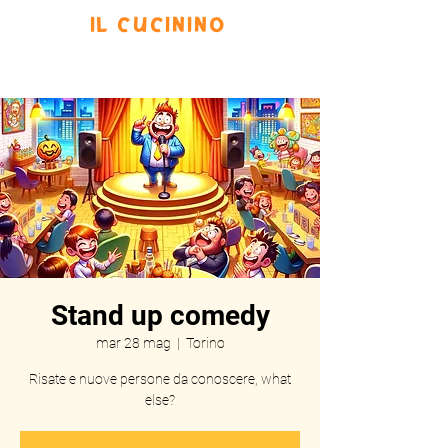
IL CUCININO
Prenota
Eventi
Menu
Scrivi
Stand up comedy
mar 28 mag
  |  
Torino
Risate e nuove persone da conoscere, what
else?