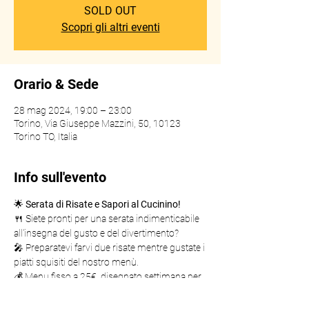
SOLD OUT
Scopri gli altri eventi
Orario & Sede
28 mag 2024, 19:00 – 23:00
Torino, Via Giuseppe Mazzini, 50, 10123
Torino TO, Italia
Info sull'evento
🌟 
Serata di Risate e Sapori al Cucinino!
🍴 Siete pronti per una serata indimenticabile 
all'insegna del gusto e del divertimento?
🎤 Preparatevi farvi due risate mentre gustate i 
piatti squisiti del nostro menù.
💰 Menu fisso a 25€, disegnato settimana per 
settimana dal nostro chef.
🥂 Il Cucinino è il luogo ideale per unire le 