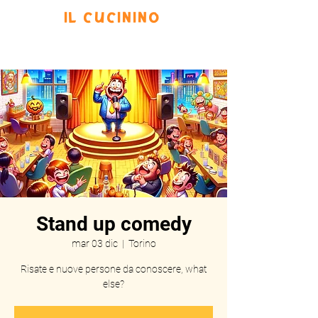
IL CUCININO
Prenota
Eventi
Menu
Scrivi
Stand up comedy
mar 03 dic
  |  
Torino
Risate e nuove persone da conoscere, what
else?