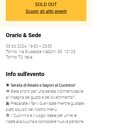
SOLD OUT
Scopri gli altri eventi
Orario & Sede
03 dic 2024, 19:30 – 23:30
Torino, Via Giuseppe Mazzini, 50, 10123
Torino TO, Italia
Info sull'evento
🌟 
Serata di Risate e Sapori al Cucinino!
🍴 Siete pronti per una serata indimenticabile 
all'insegna del gusto e del divertimento?
🎤 Preparatevi farvi due risate mentre gustate i 
piatti squisiti del nostro menù.
🥂 Il Cucinino è il luogo ideale per unire le 
risate alla cucina e conoscere nuove persone.