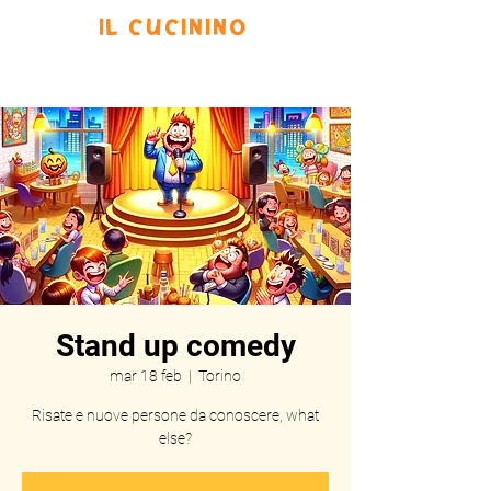
IL CUCININO
Prenota
Eventi
Menu
Scrivi
Stand up comedy
mar 18 feb
  |  
Torino
Risate e nuove persone da conoscere, what
else?