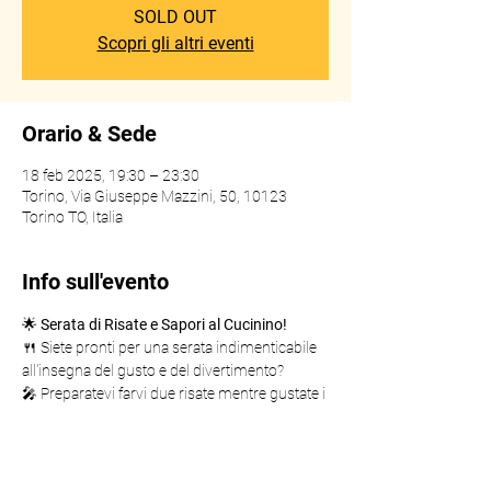
SOLD OUT
Scopri gli altri eventi
Orario & Sede
18 feb 2025, 19:30 – 23:30
Torino, Via Giuseppe Mazzini, 50, 10123
Torino TO, Italia
Info sull'evento
🌟 
Serata di Risate e Sapori al Cucinino!
🍴 Siete pronti per una serata indimenticabile 
all'insegna del gusto e del divertimento?
🎤 Preparatevi farvi due risate mentre gustate i 
piatti squisiti del nostro menù.
🥂 Il Cucinino è il luogo ideale per unire le 
risate alla cucina e conoscere nuove persone.