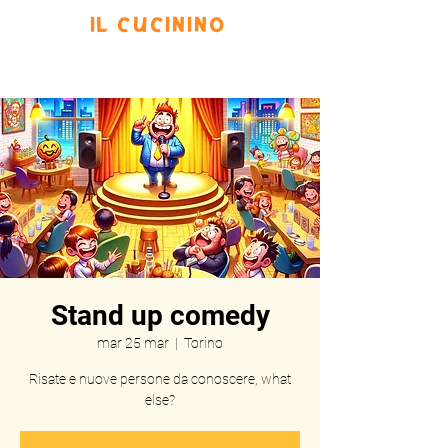
IL CUCININO
Prenota
Eventi
Menu
Scrivi
Stand up comedy
mar 25 mar
  |  
Torino
Risate e nuove persone da conoscere, what
else?