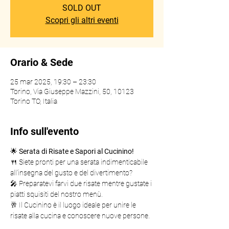
SOLD OUT
Scopri gli altri eventi
Orario & Sede
25 mar 2025, 19:30 – 23:30
Torino, Via Giuseppe Mazzini, 50, 10123
Torino TO, Italia
Info sull'evento
🌟 
Serata di Risate e Sapori al Cucinino!
🍴 Siete pronti per una serata indimenticabile 
all'insegna del gusto e del divertimento?
🎤 Preparatevi farvi due risate mentre gustate i 
piatti squisiti del nostro menù.
🥂 Il Cucinino è il luogo ideale per unire le 
risate alla cucina e conoscere nuove persone.